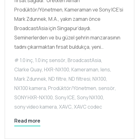
fırsat sağladı.” Üretken Alman
Prodüktör/Yönetmen, Kameraman ve Sony ICE’si
Mark Zdunnek, M.A., yakın zaman önce
BroadcastAsia için Singapur’daydı.
Seminerlerden ve bu güzel şehrin manzarasının
tadını çıkarmaktan fırsat buldukça, yeni…
1.0 inç
,
1.0 inç sensör
,
BroadcastAsia
,
Clarke Quay
,
HXR-NX100
,
Kameraman
,
lens
,
Mark Zdunnek
,
ND filtre
,
ND filtresi
,
NX100
,
NX100 kamera
,
Prodüktör/Yönetmen
,
sensör
,
SONY HXR-NX100
,
Sony ICE
,
Sony NX100
,
sony video kamera
,
XAVC
,
XAVC codec
Read more