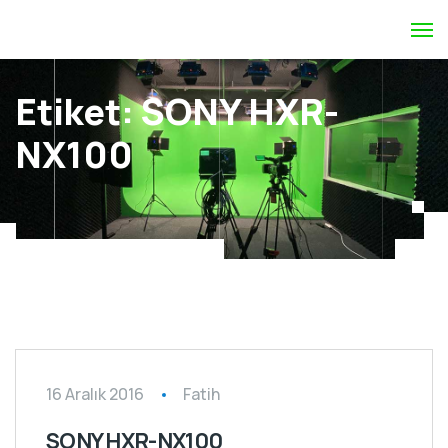
Etiket:
SONY HXR-
NX100
Profesyonel HD Kameralar
16 Aralık 2016
Fatih
SONY HXR-NX100