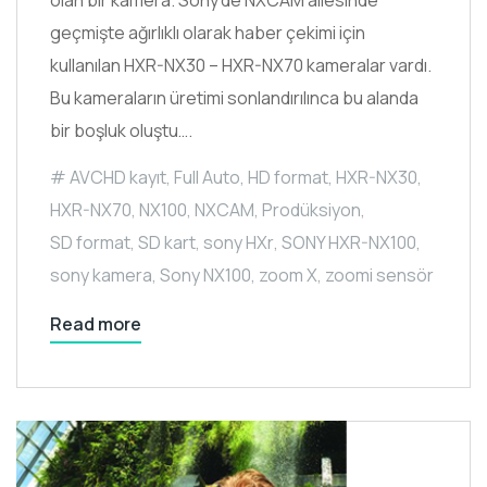
olan bir kamera. Sony’de NXCAM ailesinde
geçmişte ağırlıklı olarak haber çekimi için
kullanılan HXR-NX30 – HXR-NX70 kameralar vardı.
Bu kameraların üretimi sonlandırılınca bu alanda
bir boşluk oluştu….
AVCHD kayıt
,
Full Auto
,
HD format
,
HXR-NX30
,
HXR-NX70
,
NX100
,
NXCAM
,
Prodüksiyon
,
SD format
,
SD kart
,
sony HXr
,
SONY HXR-NX100
,
sony kamera
,
Sony NX100
,
zoom X
,
zoomi sensör
Read more