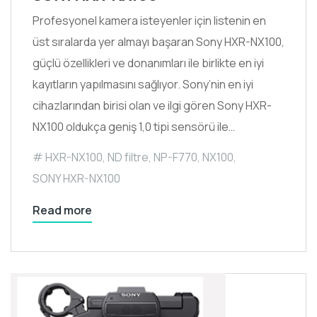
Profesyonel kamera isteyenler için listenin en
üst sıralarda yer almayı başaran Sony HXR-NX100,
güçlü özellikleri ve donanımları ile birlikte en iyi
kayıtların yapılmasını sağlıyor. Sony’nin en iyi
cihazlarından birisi olan ve ilgi gören Sony HXR-
NX100 oldukça geniş 1,0 tipi sensörü ile…
HXR-NX100
,
ND filtre
,
NP-F770
,
NX100
,
SONY HXR-NX100
Read more