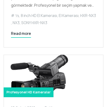
görmektedir. Profesyonel bir seçim yapmak ve…
½
,
8 inch HD El Kamerası
,
El Kamerası
,
HXR-NX3
,
NX3
,
SONY HXR-NX3
Read more
Profesyonel HD Kameralar