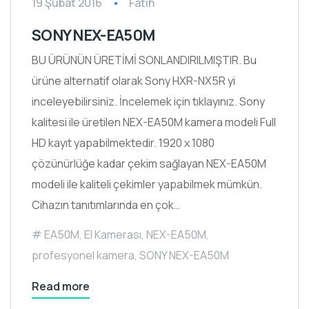
19 Şubat 2016
Fatih
SONY NEX-EA50M
BU ÜRÜNÜN ÜRETİMİ SONLANDIRILMIŞTIR. Bu
ürüne alternatif olarak Sony HXR-NX5R yi
inceleyebilirsiniz. İncelemek için tıklayınız. Sony
kalitesi ile üretilen NEX-EA50M kamera modeli Full
HD kayıt yapabilmektedir. 1920 x 1080
çözünürlüğe kadar çekim sağlayan NEX-EA50M
modeli ile kaliteli çekimler yapabilmek mümkün.
Cihazın tanıtımlarında en çok…
EA50M
,
El Kamerası
,
NEX-EA50M
,
profesyonel kamera
,
SONY NEX-EA50M
Read more