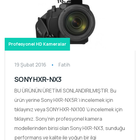
Profesyonel HD Kameralar
19 Şubat 2016
Fatih
SONY HXR-NX3
BU ÜRÜNÜN ÜRETİMİ SONLANDIRILMIŞTIR. Bu
ürün yerine Sony HXR-NX5R ‘ı incelemek için
tıklayınız veya SONY HXR-NX100 ‘ü incelemek için
tıklayınız. Sony’nin profesyonel kamera
modellerinden birisi olan Sony HXR-NX3, sunduğu
performans ve kalite ile yoğun bir ilgi