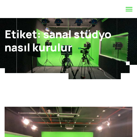
Etiket:
sanal stüdyo
nasıl kurulur