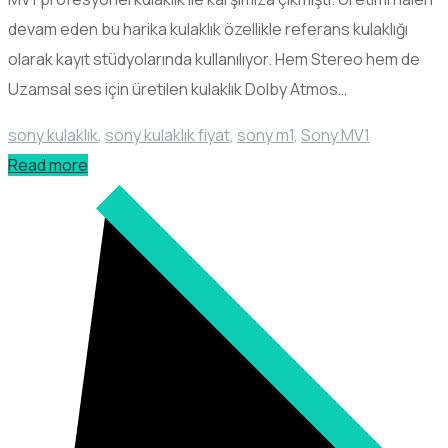
devam eden bu harika kulaklık özellikle referans kulaklığı
olarak kayıt stüdyolarında kullanılıyor. Hem Stereo hem de
Uzamsal ses için üretilen kulaklık Dolby Atmos…
sony kulaklık
,
sony kulaklık fiyat
,
sony m1
,
Sony MV1
Read more