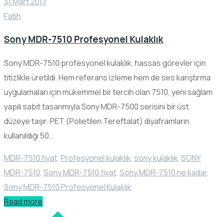
31 Mart 2017
Fatih
Sony MDR-7510 Profesyonel Kulaklık
Sony MDR-7510 profesyonel kulaklık, hassas görevler için
titizlikle üretildi. Hem referans izleme hem de ses karıştırma
uygulamaları için mükemmel bir tercih olan 7510, yeni sağlam
yapılı sabit tasarımıyla Sony MDR-7500 serisini bir üst
düzeye taşır. PET (Polietilen Tereftalat) diyaframların
kullanıldığı 50…
MDR-7510 fiyat
,
Profesyonel kulaklık
,
sony kulaklık
,
SONY
MDR-7510
,
Sony MDR-7510 fiyat
,
Sony MDR-7510 ne kadar
,
Sony MDR-7510 Profesyonel Kulaklık
Read more