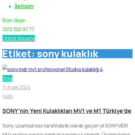
İletişim
Bize Ulaşın
0212 320 97 77
Online Alışveriş
Etiket:
sony kulaklık
Blog
11 Aralık 2024
Fatih
SONY’nin Yeni Kulaklıkları MV1 ve M1 Türkiye’de
Sony, uzamsal ses tarafında ilk olarak geçen yıl SONY MDR
MV1 profesyonel kulaklık ile karşımıza çıkmıştı. Üretimi halen