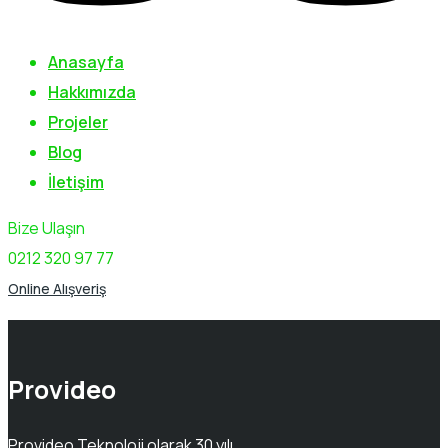
Anasayfa
Hakkımızda
Projeler
Blog
İletişim
Bize Ulaşın
0212 320 97 77
Online Alışveriş
Provideo
Provideo Teknoloji olarak 30 yılı