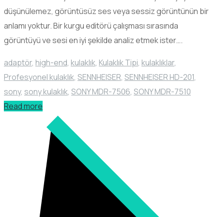
düşünülemez, görüntüsüz ses veya sessiz görüntünün bir
anlamı yoktur. Bir kurgu editörü çalışması sırasında
görüntüyü ve sesi en iyi şekilde analiz etmek ister….
adaptör
,
high-end
,
kulaklık
,
Kulaklık Tipi
,
kulaklıklar
,
Profesyonel kulaklık
,
SENNHEISER
,
SENNHEISER HD-201
,
sony
,
sony kulaklık
,
SONY MDR-7506
,
SONY MDR-7510
Read more