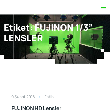
Etiket:
FUJINON 1/3”
LENSLER
Profesyonel HD Lensler
9 Şubat 2016
Fatih
FUJINON HD Lensler