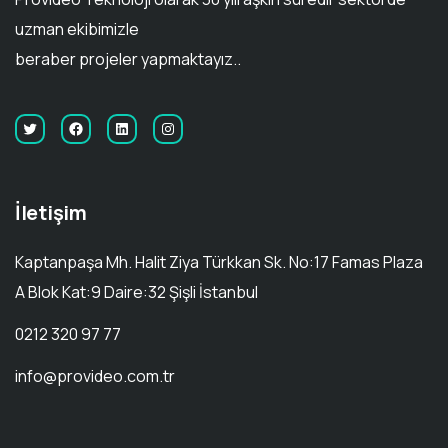
uzman ekibimizle
beraber projeler yapmaktayız..
İletişim
Kaptanpaşa Mh. Halit Ziya Türkkan Sk. No:17 Famas Plaza
A Blok Kat:9 Daire:32 Şişli İstanbul
0212 320 97 77
info@provideo.com.tr