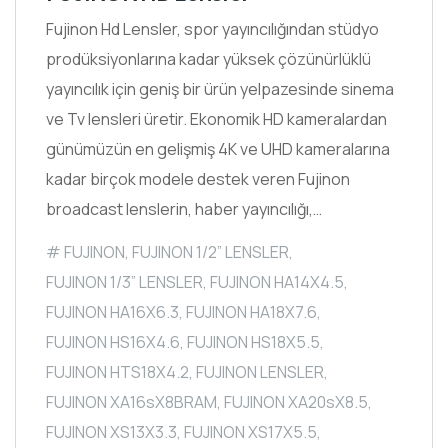
Fujinon Hd Lensler, spor yayıncılığından stüdyo
prodüksiyonlarına kadar yüksek çözünürlüklü
yayıncılık için geniş bir ürün yelpazesinde sinema
ve Tv lensleri üretir. Ekonomik HD kameralardan
günümüzün en gelişmiş 4K ve UHD kameralarına
kadar birçok modele destek veren Fujinon
broadcast lenslerin, haber yayıncılığı,…
FUJINON
,
FUJINON 1/2” LENSLER
,
FUJINON 1/3” LENSLER
,
FUJINON HA14X4.5
,
FUJINON HA16X6.3
,
FUJINON HA18X7.6
,
FUJINON HS16X4.6
,
FUJINON HS18X5.5
,
FUJINON HTS18X4.2
,
FUJINON LENSLER
,
FUJINON XA16sX8BRAM
,
FUJINON XA20sX8.5
,
FUJINON XS13X3.3
,
FUJINON XS17X5.5
,