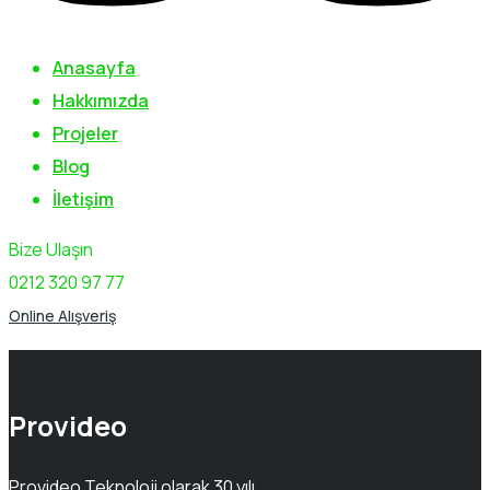
Anasayfa
Hakkımızda
Projeler
Blog
İletişim
Bize Ulaşın
0212 320 97 77
Online Alışveriş
Provideo
Provideo Teknoloji olarak 30 yılı