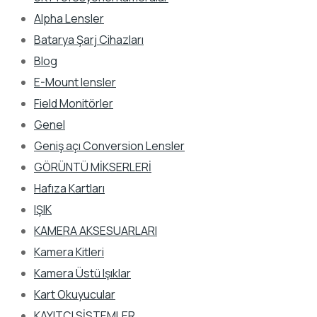
Alpha Lensler
Batarya Şarj Cihazları
Blog
E-Mount lensler
Field Monitörler
Genel
Geniş açı Conversion Lensler
GÖRÜNTÜ MİKSERLERİ
Hafıza Kartları
IŞIK
KAMERA AKSESUARLARI
Kamera Kitleri
Kamera Üstü Işıklar
Kart Okuyucular
KAYITÇI SİSTEMLER