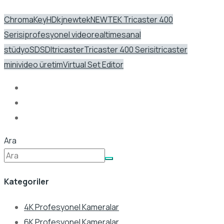
ChromaKey
HD
kj
newtek
NEWTEK Tricaster 400
Serisi
profesyonel video
realtime
sanal
stüdyo
SD
SDI
tricaster
Tricaster 400 Serisi
tricaster
mini
video üretim
Virtual Set Editor
Ara
Kategoriler
4K Profesyonel Kameralar
6K Profesyonel Kameralar