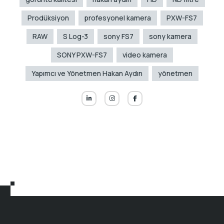
Prodüksiyon
profesyonel kamera
PXW-FS7
RAW
S Log-3
sony FS7
sony kamera
SONY PXW-FS7
video kamera
Yapımcı ve Yönetmen Hakan Aydın
yönetmen