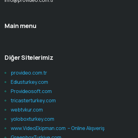
info@provideo.com.tr
Main menu
Diğer Sitelerimiz
provideo.com.tr
Ediusturkey.com
Provideosoft.com
tricasterturkey.com
webtvkur.com
yoloboxturkey.com
www.VideoEkipman.com – Online Alışveriş
GreenboxTurkiye.com