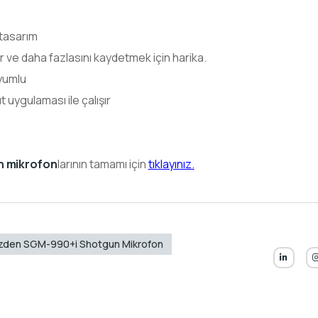
 tasarım
r ve daha fazlasını kaydetmek için harika.
uyumlu
 uygulaması ile çalışır
n mikrofon
larının tamamı için
tıklayınız.
zden SGM-990+i Shotgun Mikrofon