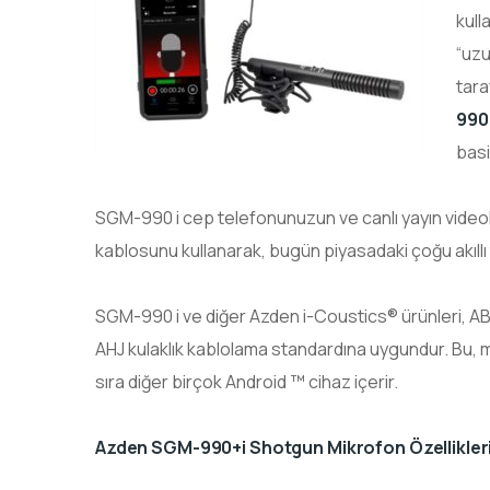
kull
“uz
tara
990
basi
SGM-990 i cep telefonunuzun ve canlı yayın videoları
kablosunu kullanarak, bugün piyasadaki çoğu akıllı t
SGM-990 i ve diğer Azden i-Coustics® ürünleri, A
AHJ kulaklık kablolama standardına uygundur. Bu,
sıra diğer birçok Android ™ cihaz içerir.
Azden SGM-990+i Shotgun Mikrofon Özellikler