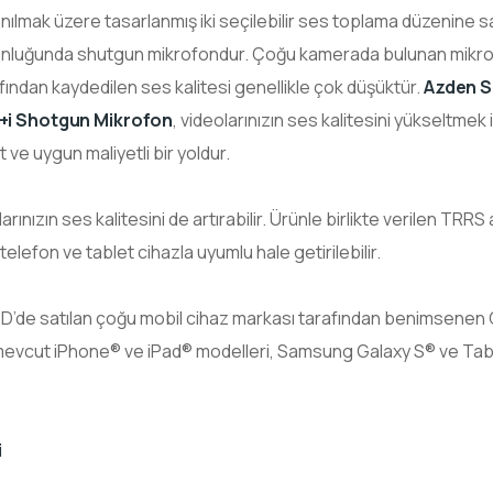
anılmak üzere tasarlanmış iki seçilebilir ses toplama düzenine s
unluğunda shutgun mikrofondur. Çoğu kamerada bulunan mikro
fından kaydedilen ses kalitesi genellikle çok düşüktür.
Azden 
+i Shotgun Mikrofon
, videolarınızın ses kalitesini yükseltmek 
t ve uygun maliyetli bir yoldur.
nızın ses kalitesini de artırabilir. Ürünle birlikte verilen TRRS
elefon ve tablet cihazla uyumlu hale getirilebilir.
BD’de satılan çoğu mobil cihaz markası tarafından benimsenen 
 mevcut iPhone® ve iPad® modelleri, Samsung Galaxy S® ve Tab
i