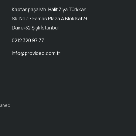
Kaptanpaşa Mh. Halit Ziya Türkkan
Sk. No:17 Famas Plaza A Blok Kat:9
Daire:32 Şişli İstanbul
0212 320 97 77
info@provideo.com.tr
eanec