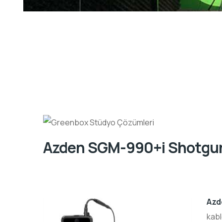
Azden SGM-990+i Shotgun
Azd
kabl