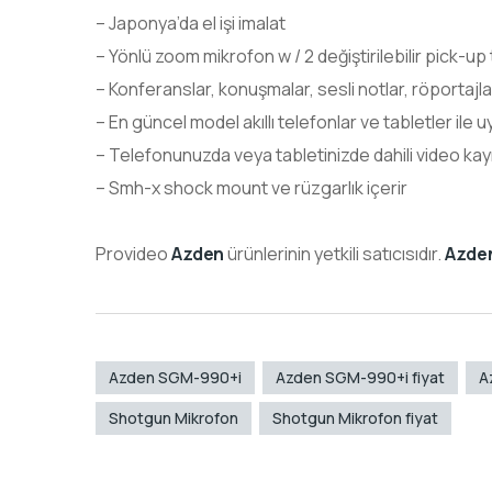
– Japonya’da el işi imalat
– Yönlü zoom mikrofon w / 2 değiştirilebilir pick-up
– Konferanslar, konuşmalar, sesli notlar, röportajla
– En güncel model akıllı telefonlar ve tabletler ile 
– Telefonunuzda veya tabletinizde dahili video kayıt
– Smh-x shock mount ve rüzgarlık içerir
Provideo
Azden
ürünlerinin yetkili satıcısıdır.
Azde
Azden SGM-990+i
Azden SGM-990+i fiyat
A
Shotgun Mikrofon
Shotgun Mikrofon fiyat