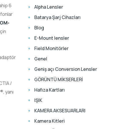
ahip 6
Alpha Lensler
fonlar
Batarya Şarj Cihazları
SGM-
Blog
için
E-Mount lensler
Field Monitörler
 adaptör
Genel
Geniş açı Conversion Lensler
GÖRÜNTÜ MİKSERLERİ
CTIA /
Hafıza Kartları
®, yanı
IŞIK
KAMERA AKSESUARLARI
Kamera Kitleri