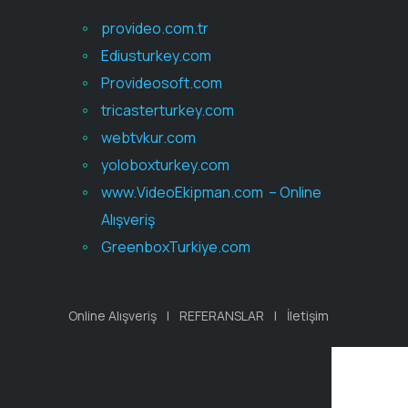
provideo.com.tr
Ediusturkey.com
Provideosoft.com
tricasterturkey.com
webtvkur.com
yoloboxturkey.com
www.VideoEkipman.com – Online
Alışveriş
GreenboxTurkiye.com
Online Alışveriş
REFERANSLAR
İletişim